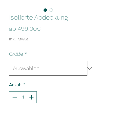
Isolierte Abdeckung
Sale-
ab
499,00€
Preis
inkl. MwSt.
Größe
*
Anzahl
*
In den Warenkorb
Die Isolierte Abdeckung für alle Modelle