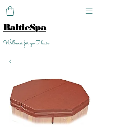
BalticSpa
Wellness für zu Hause